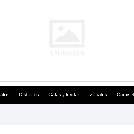
alos
Disfraces
Gafas y fundas
Zapatos
Camise